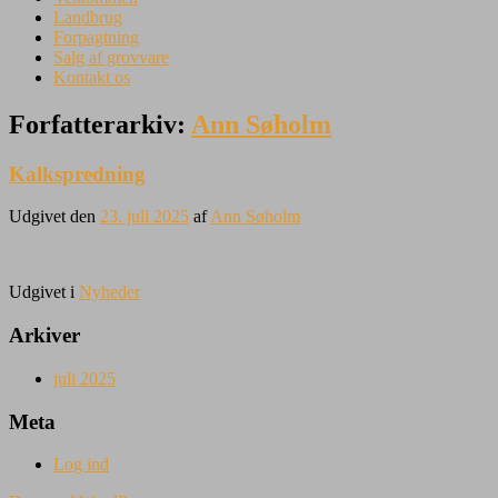
Landbrug
Forpagtning
Salg af grovvare
Kontakt os
Forfatterarkiv:
Ann Søholm
Kalkspredning
Udgivet den
23. juli 2025
af
Ann Søholm
Udgivet i
Nyheder
Arkiver
juli 2025
Meta
Log ind